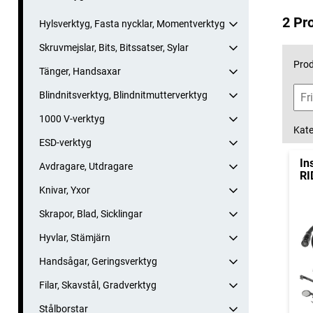
2 Pr
Hylsverktyg, Fasta nycklar, Momentverktyg
Skruvmejslar, Bits, Bitssatser, Sylar
Prod
Tänger, Handsaxar
Blindnitsverktyg, Blindnitmutterverktyg
1000 V-verktyg
Kate
ESD-verktyg
In
Avdragare, Utdragare
RI
Knivar, Yxor
Skrapor, Blad, Sicklingar
Hyvlar, Stämjärn
Handsågar, Geringsverktyg
Filar, Skavstål, Gradverktyg
Stålborstar