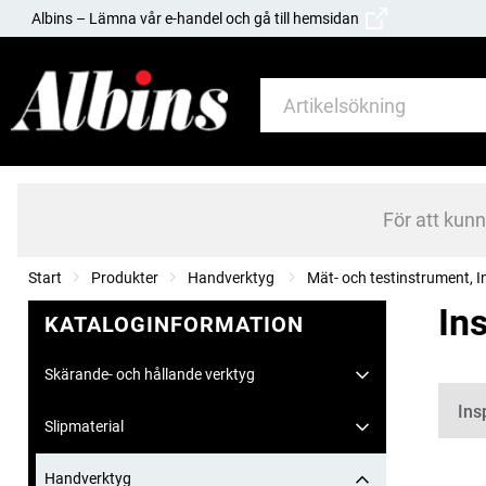
Albins – Lämna vår e-handel och gå till hemsidan
För att kun
Start
Produkter
Handverktyg
Mät- och testinstrument, I
In
KATALOGINFORMATION
Skärande- och hållande verktyg
Kate
Ins
Slipmaterial
Handverktyg