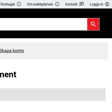
företaget
Om webbplatsen
Kontakt
Logga in
Skapa konto
ument