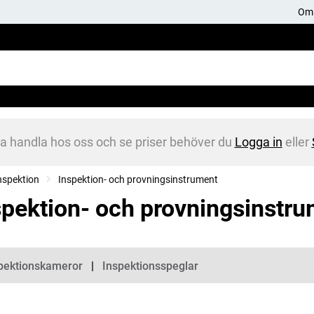
Om 
na handla hos oss och se priser behöver du
Logga in
eller
nspektion
Inspektion- och provningsinstrument
spektion- och provningsinstr
gorier
pektionskameror
Inspektionsspeglar