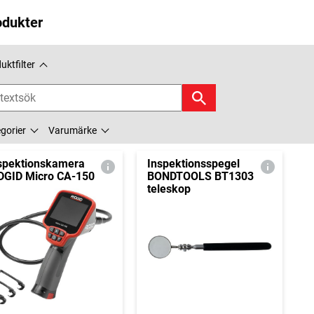
odukter
uktfilter
gorier
Varumärke
spektionskamera
Inspektionsspegel
DGID Micro CA-150
BONDTOOLS BT1303
teleskop