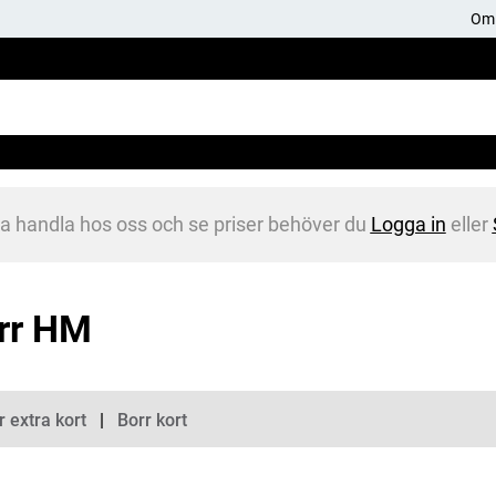
Om 
na handla hos oss och se priser behöver du
Logga in
eller
rr HM
gorier
r extra kort
Borr kort