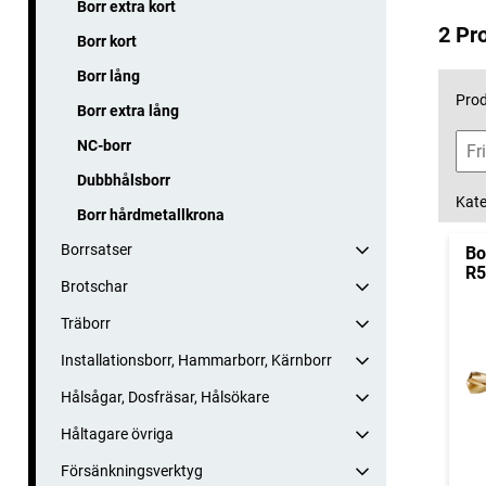
Borr extra kort
2 Pr
Borr kort
Borr lång
Prod
Borr extra lång
NC-borr
Dubbhålsborr
Kate
Borr hårdmetallkrona
Borrsatser
Bo
R5
Brotschar
Träborr
Installationsborr, Hammarborr, Kärnborr
Hålsågar, Dosfräsar, Hålsökare
Håltagare övriga
Försänkningsverktyg