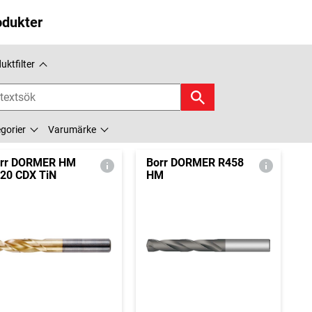
odukter
uktfilter
gorier
Varumärke
rr DORMER HM
Borr DORMER R458
20 CDX TiN
HM