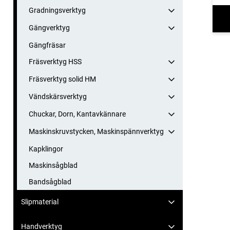
Gradningsverktyg
Gängverktyg
Gängfräsar
Fräsverktyg HSS
Fräsverktyg solid HM
Vändskärsverktyg
Chuckar, Dorn, Kantavkännare
Maskinskruvstycken, Maskinspännverktyg
Kapklingor
Maskinsågblad
Bandsågblad
Slipmaterial
Handverktyg