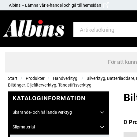
Albins – Lämna vår e-handel och gå till hemsidan
För att kun
Start
Produkter
Handverktyg
Bilverktyg, Batteriladdar
Biltänger, Oljefilterverktyg, Tändstiftsverktyg
Bil
KATALOGINFORMATION
Skärande- och hållande verktyg
0 Pr
Slipmaterial