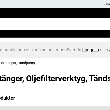
Om 
na handla hos oss och se priser behöver du
Logga in
eller
e, Fotpumpar, Handpump
tänger, Oljefilterverktyg, Tänd
odukter