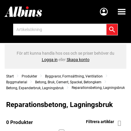
Meny
För att kunna handla hos oss och se priser behöver du
Logga in
eller
Skapa konto
Start
Produkter
Byggvaror, Formsättning, Ventilation
Byggmaterial
Betong, Bruk, Cement, Spackel, Betongkem
Reparationsbetong, Lagningsbruk
Betong, Expanderbruk, Lagningsbruk
Reparationsbetong, Lagningsbruk
0 Produkter
Filtrera artiklar