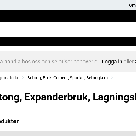
Om 
na handla hos oss och se priser behöver du
Logga in
eller
ggmaterial
Betong, Bruk, Cement, Spackel, Betongkem
tong, Expanderbruk, Lagnings
odukter