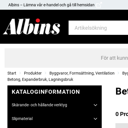
Albins – Lämna vår e-handel och gå till hemsidan
För att kun
Start
Produkter
Byggvaror, Formsättning, Ventilation
By
Betong, Expanderbruk, Lagningsbruk
Be
KATALOGINFORMATION
Skärande- och hållande verktyg
0 Pr
Slipmaterial